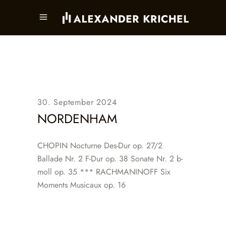
30. September 2024
NORDENHAM
CHOPIN Nocturne Des-Dur op. 27/2
Ballade Nr. 2 F-Dur op. 38 Sonate Nr. 2 b-
moll op. 35 *** RACHMANINOFF Six
Moments Musicaux op. 16