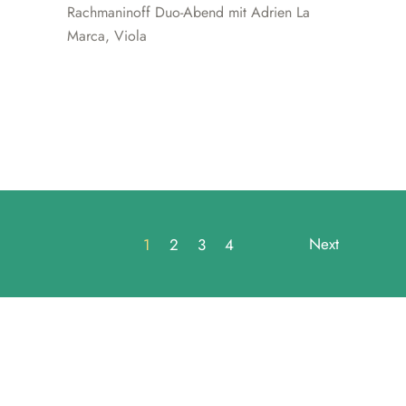
Rachmaninoff Duo-Abend mit Adrien La
Marca, Viola
Next
1
2
3
4