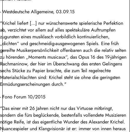
- Westdeutsche Allgemeine, 03.09.15
"Krichel liefert […] nur wünschenswerte spielerische Perfektion
ab, verzichtet vor allem auf alles spektakuläre Auftrumpfen
zugunsten eines musiklasch vorbildlich kontinuierlichen,
„dichten“ und geschmeidig-ausgewogenen Spiels. Eine früh
gereifte Musikerpersönlichkeit offenbaren auch die relativ selten
zu hörenden „Moments musicaux“, das Opus 16 des 19-jährigen
Rachmaninow, der hier im Überschwang des ersten Gelingens
sechs Stücke zu Papier brachte, die zum Teil regelrechte
Materialschlachten sind: Krichel steht sie ohne die geringsten
Ermüdungserscheinungen durch."
- Fono Forum 10/2015
"Das einer mit 26 Jahren nicht nur das Virtuose mitbringt,
sondern die fürs beglückende, bestenfalls vollendete Musizieren
nötige Reife, ist das eigentliche Wunder des Alexander Krichel.
Nuancespieler und Klangvisionär ist er: immer von innen heraus