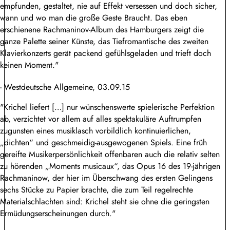
empfunden, gestaltet, nie auf Effekt versessen und doch sicher,
wann und wo man die große Geste Braucht. Das eben
erschienene Rachmaninov-Album des Hamburgers zeigt die
ganze Palette seiner Künste, das Tiefromantische des zweiten
Klavierkonzerts gerät packend gefühlsgeladen und trieft doch
keinen Moment."
- Westdeutsche Allgemeine, 03.09.15
"Krichel liefert […] nur wünschenswerte spielerische Perfektion
ab, verzichtet vor allem auf alles spektakuläre Auftrumpfen
zugunsten eines musiklasch vorbildlich kontinuierlichen,
„dichten“ und geschmeidig-ausgewogenen Spiels. Eine früh
gereifte Musikerpersönlichkeit offenbaren auch die relativ selten
zu hörenden „Moments musicaux“, das Opus 16 des 19-jährigen
Rachmaninow, der hier im Überschwang des ersten Gelingens
sechs Stücke zu Papier brachte, die zum Teil regelrechte
Materialschlachten sind: Krichel steht sie ohne die geringsten
Ermüdungserscheinungen durch."