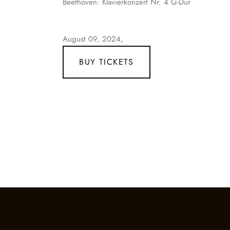
Beethoven: Klavierkonzert Nr. 4 G-Dur
August 09, 2024,
BUY TICKETS