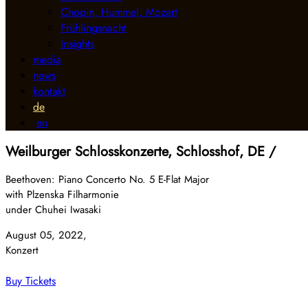
Chopin, Hummel, Mozart
Frühlingsnacht
Insights
media
news
kontakt
de
en
Weilburger Schlosskonzerte, Schlosshof, DE /
Beethoven: Piano Concerto No. 5 E-Flat Major
with Plzenska Filharmonie
under Chuhei Iwasaki
August 05, 2022,
Konzert
Buy Tickets