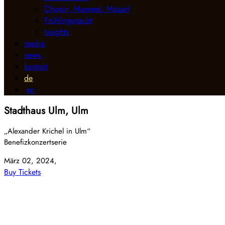
Chopin, Hummel, Mozart
Frühlingsnacht
Insights
media
news
kontakt
de
en
Stadthaus Ulm, Ulm
„Alexander Krichel in Ulm“
Benefizkonzertserie
März 02, 2024,
Buy Tickets