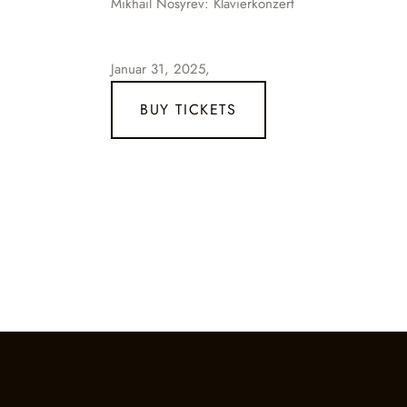
Mikhail Nosyrev: Klavierkonzert
Januar 31, 2025,
BUY TICKETS