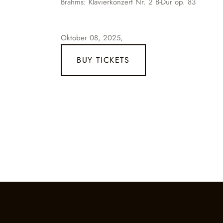
Brahms: Klavierkonzert Nr. 2 B-Dur op. 83
Oktober 08, 2025,
BUY TICKETS